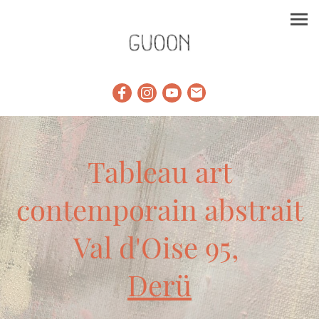
Tableau art
contemporain abstrait
Val d'Oise 95,
Derü